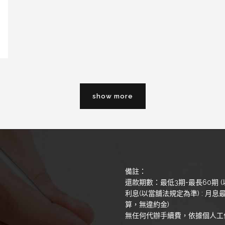
show more
備註：
還款期數：最低3期-最長60期 (
利息(以當舖法規定為準) : 月息最
算，無違約金)
無任何代辦手續費，依據個人工