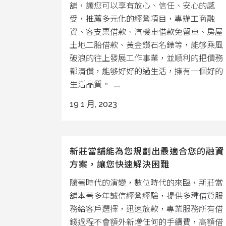
舖，讓您可以享有放心、信任、安心的感
受，推薦多元化的經營項目，專辦工商融
資、客支票借款、汽機車借款免留車、房屋
土地二胎借款、黃金鑽石名錶等，能够乘風
破浪的往上發展工作事業，並順利的把債務
都清償，能够好好的過生活，擁有一個好的
生活品質。 ...
19 1 月, 2023
新莊當舖能為您規劃出最適合您的融資
方案，讓您快速解決困難
隨著時代的演變，數位時代的來臨，新莊當
舖本著多年誠信經營經驗，提供多種借貸服
務給客戶選擇，迅速放款，專業服務所有借
錢過程不會額外新增任何的手續費，高額借