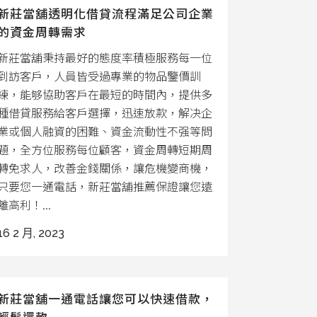
新莊當舖透明化借貸流程滿足公司企業
的資金周轉需求
新莊當舖秉持最好的態度率積極服務每一位
到訪客戶，人員皆受過專業的物品鑒價訓
練，能够協助客戶在最短的時間內，提供多
種借貸服務給客戶選擇，迅速放款，解决企
業或個人融資的困難、資金流動性不强等問
題，全方位服務每位顧客，資金周轉短期周
轉免求人，改善金錢關係，讓危機變商機，
只要您一通電話，新莊當舖推薦保證讓您遠
離高利！...
16 2 月, 2023
新莊當舖一通電話讓您可以快速借款，
輕鬆還款