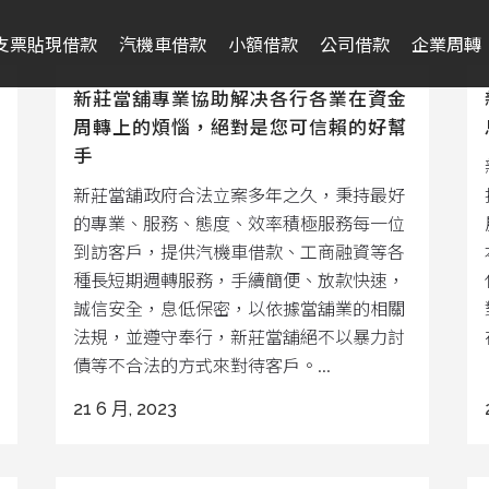
支票貼現借款
汽機車借款
小額借款
公司借款
企業周轉
新莊當舖專業協助解决各行各業在資金
周轉上的煩惱，絕對是您可信賴的好幫
手
新莊當舖政府合法立案多年之久，秉持最好
的專業、服務、態度、效率積極服務每一位
到訪客戶，提供汽機車借款、工商融資等各
種長短期週轉服務，手續簡便、放款快速，
誠信安全，息低保密，以依據當舖業的相關
法規，並遵守奉行，新莊當舖絕不以暴力討
債等不合法的方式來對待客戶。...
21 6 月, 2023