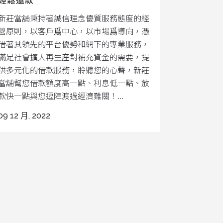
新莊當舖秉持著誠信理念優質服務態度的經
營原則，以客戶爲中心，以市場爲導向，憑
借著其領先的平台優勢和網下的專業服務，
滿足社會擴大再生産對補充資金的需要，提
供多元化的借款服務，聆聽您的心聲，新莊
當舖幫您借款額度高一點、利息低一點、放
款快一點與您逗陣渡過經濟難關！...
09 12 月, 2022