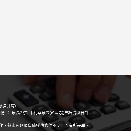
以月計算)
低1%~最高2.5%[年利率最高30%](提早結清以日計
作、薪水及各項負債授信條件不同，而有所差異。