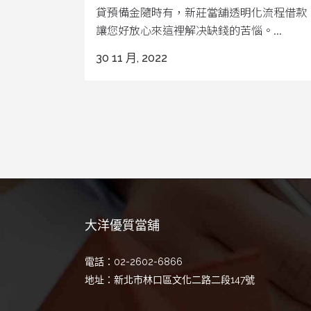
貸預備金隨時有，新莊當舖透明化流程借款
讓您好放心來這裡解决缺錢的苦惱。...
30 11 月, 2022
大洋優質當舖
電話：02-2602-6866
地址：新北市林口區文化二路二段147號