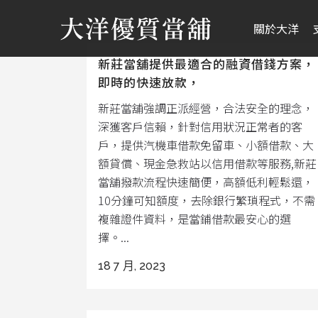
關於大洋
新莊當舖提供最適合的融資借錢方案，
即時的快速放款，
新莊當舖強調正派經營，合法安全的理念，
深獲客戶信賴，針對信用狀況正常者的客
戶，提供汽機車借款免留車、小額借款、大
額貸償、現金急救站以信用借款等服務,新莊
當舖撥款流程快速簡便，高額低利輕鬆還，
10分鐘可知額度，去除銀行繁瑣程式，不需
複雜證件資料，是當鋪借款最安心的選
擇。...
18 7 月, 2023