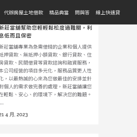
代辦房屋土地借款
精品典當
問與答
線上快速貸
新莊當舖幫助您輕輕鬆松度過難關，利
息低而且保密
新莊當舖專業為急需借錢的企業和個人提供
抵押貸款、無抵押小額貸款、銀行貸款、住
房貸款、民間借貸等貸款諮詢和融資服務，
本公司經營的項目多元化，服務品質更人性
化，以最熱誠的心來為您做最佳的安排並針
對個人的需求做完善的處理，新莊當舖讓您
在輕鬆、安心、的環境下，解决您的難題。
...
21 4 月, 2023