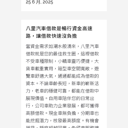
25 6 月, 2025
八里汽車借款是暢行資金高速
路，讓借款快速沒負擔
當資金需求如潮水般湧來，八里汽車
借款就是您的最佳救生圈，這裡借款
不受車種限制，小轎車靈巧便捷，大
貨車載重實用，箱型車空間寬敞，遊
覽車舒適大氣，通通都能成為借款的
資本。不論車齡長短，新車的嶄新活
力，老車的穩健可靠，都能在借款中
展現價值。自用車陪伴您的日常出
行，公司車助力企業發展，都可獲得
高額借款。現金車無負擔，分期車也
能挖掘潛力，核發最高額度。有機會
增貸，額度超越同業。免留車服務讓