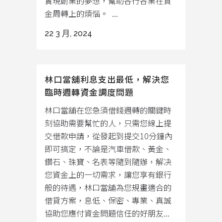
實現創業的夢想，幫助各行各業在資
金周轉上的煩惱。 ...
22 3 月, 2024
林口當舖利息支出最低，解決您
臨時週轉資金調度問題
林口當舖在您急須借錢週轉的關鍵時
刻協助需要幫忙的人，只需您線上提
交借款申請，從發起到提交10分鐘內
即可搞定，不論是汽車借款、黃金、
鑽石、珠寶、名表等隨到隨辦，解决
您資金上的一切需求，讓您享有銀行
般的待遇，林口當舖為您規畫適合的
借貸方案，息低、保密、專業、真誠
協助您應付資金問題信任的好朋友...