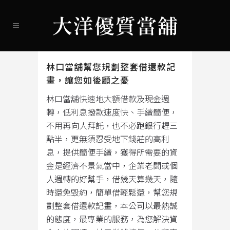
林口當舖幫您規劃整套借還款記
畫，讓您如後顧之憂
林口當舖快速地大額借款及現金週
轉，低利息撥款速度快、手續簡便，
不用再向人拜託，也不必跑銀行趕三
點半，更無須忍受地下錢莊的高利
息，提供簡便手續，獲得所需要的資
金是經濟不景氣當中，企業老闆或個
人週轉的好幫手，借幾天算幾天，隨
時還免毀約，簡單借輕鬆還，幫您規
劃整套借還款記畫，本公司以最熱誠
的態度，最專業的服務，為您解決資