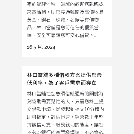
率的辦理流程，竭誠的歡迎您親臨或
來電洽詢，助您渡過難關及高價收購
黃金、鑽石、珠寶、名錶等有價物
品，林口當舖是您可信任的優質當
鋪，安全可靠讓您可安心借貸。...
16 5 月, 2024
林口當舖多種借款方案提供您最
低利率，為了客戶需求而存在
林口當舖在您急須借錢週轉的關鍵時
刻協助需要幫忙的人，只需您線上提
交借款申請，從發起到提交10分鐘內
即可搞定，評估迅速，經營數十年堅
持誠信可靠、服務親切的態度，讓您
不必為銀行的高門檻煩惱、不必擔心