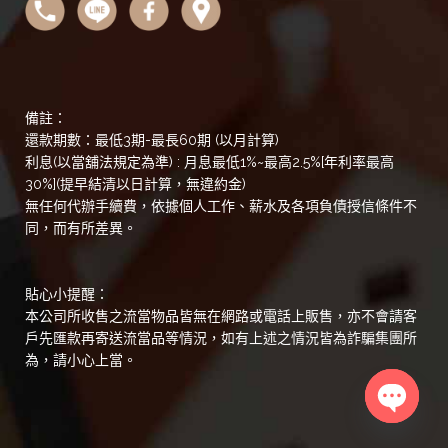
備註：
還款期數：最低3期-最長60期 (以月計算)
利息(以當舖法規定為準) : 月息最低1%~最高2.5%[年利率最高
30%](提早結清以日計算，無違約金)
無任何代辦手續費，依據個人工作、薪水及各項負債授信條件不
同，而有所差異。
貼心小提醒：
本公司所收售之流當物品皆無在網路或電話上販售，亦不會請客
戶先匯款再寄送流當品等情況，如有上述之情況皆為詐騙集團所
為，請小心上當。
Open
chaty