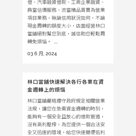
借、汽車融資借款、工商企業融資、
典當估價服務、流當精品買賣為營業
項目業務，無論信用狀況如何，不論
現金周轉的額度大小，店面經營林口
當舖絕對幫您到底，誠信助您輕鬆周
轉免煩惱。 ...
03 6 月, 2024
林口當舖快速解決各行各業在資
金週轉上的煩惱
林口當舖嚴格遵守政府規定相關營業
法規，讓您在急需資金週轉的時刻，
能夠有一個安全且放心的借款管道，
沒有高利壓榨，為您提供一個合法安
全又迅速的環境，給您快速簡便低利