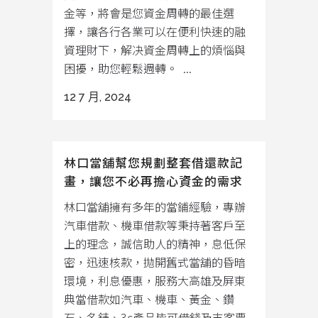
金等，將會是您資金周轉的最佳選
擇，讓各行各業可以在便利快速的融
資理財下，解决資金周轉上的煩惱與
困擾，助您輕鬆週轉。 ...
12 7 月, 2024
林口當舖幫您規劃整套借還款記
畫，讓您不必再擔心資金的需求
林口當舖擁有多年的當鋪經驗，專辦
汽車借款、機車借款等秉持著客戶至
上的理念，誠信助人的精神，息低保
密，迅速核款，拋開舊式當舖的昏暗
環境，利息優惠，服務大高雄及屏東
典當借款如汽車、機車、黃金、鑽
石、名錶、3c產品皆可借錢及支客票