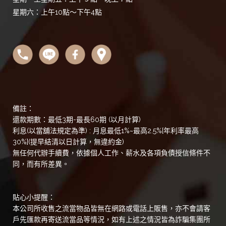
星期六：上午10點～下午4點
備註：
還款期數：最低3期-最長60期 (以月計算)
利息(以當舖法規定為準) : 月息最低1%~最高2.5%[年利率最高
30%](提早結清以日計算，無違約金)
無任何代辦手續費，依據個人工作、薪水及各項負債授信條件不
同，而有所差異。
貼心小提醒：
本公司所收售之流當物品皆無在網路或電話上販售，亦不會請客
戶先匯款再寄送流當品等情況，如有上述之情況皆為詐騙集團所