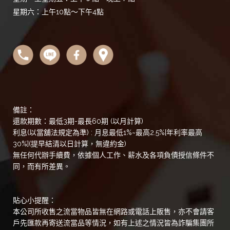
星期六：上午10點～下午4點
備註：
還款期數：最低3期-最長60期 (以月計算)
利息(以當舖法規定為準) : 月息最低1%~最高2.5%[年利率最高
30%](提早結清以日計算，無違約金)
無任何代辦手續費，依據個人工作、薪水及各項負債授信條件不
同，而有所差異。
貼心小提醒：
本公司所收售之流當物品皆無在網路或電話上販售，亦不會請客
戶先匯款再寄送流當品等情況，如有上述之情況皆為詐騙集團所