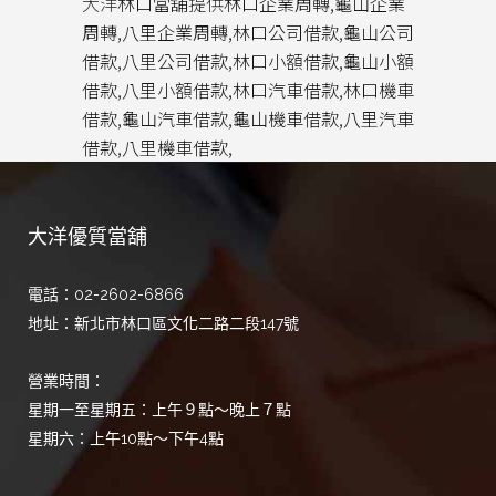
大洋
林口當舖
提供
林口企業周轉
,
龜山企業
周轉
,
八里企業周轉
,
林口公司借款
,
龜山公司
借款
,
八里公司借款
,
林口小額借款
,
龜山小額
借款
,
八里小額借款
,
林口汽車借款
,
林口機車
借款
,
龜山汽車借款
,
龜山機車借款
,
八里汽車
借款
,
八里機車借款
,
大洋優質當舖
電話：02-2602-6866
地址：新北市林口區文化二路二段147號
營業時間：
星期一至星期五：上午９點～晚上７點
星期六：上午10點～下午4點