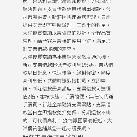
度，合法利息讓你還款超輕鬆，力挺為你
解決難題。支票借款信用狀到單還款，公
司週轉融資，新莊區快速為您辦理，只需
提供支票即可輕鬆辦理，三點半的救星。
大洋優質當舖以最優良的設計，全程品質
管理，​給予客戶最棒的使用心得，滿足您
對支票借款挑剔的需求。
大洋優質當舖為事業經營安然度過危機，
新莊
支票借款
超低借款利息1%起，票貼借
款以日計息，快速核貸、絕對保密，額度
高利息低，共體時艱迎接挑戰，立即申
請。新莊借款最高額度，支票借款可達價
值2倍，審核快速，手續簡便，無任何代辦
手續費。新莊企業融資支票票貼，支票借
款當日立即撥款免押免保，分期還款不綁
約，可代償高利。 疫情艱困景氣低迷，大
洋優質當舖與您一起守護長期。
新莊支票借款申辦說明