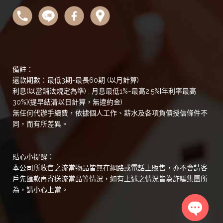
備註：
還款期數：最低3期-最長60期 (以月計算)
利息(以當舖法規定為準) : 月息最低1%~最高2.5%[年利率最高
30%](提早結清以日計算，無違約金)
無任何代辦手續費，依據個人工作、薪水及各項負債授信條件不
同，而有所差異。
貼心小提醒：
本公司所收售之流當物品皆無在網路或電話上販售，亦不會請客
戶先匯款再寄送流當品等情況，如有上述之情況皆為詐騙集團所
為，請小心上當。