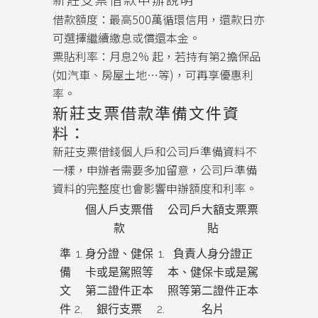
借款額度：最高500萬循環信用，還款日亦
可選擇繼續繳息或償還本金。
票貼利率：月息2% 起，若持有第2擔保品
(如汽車、房屋土地…等)，可再享優惠利
率。
新莊支票借款準備文件資
料：
新莊支票借錢個人戶和公司戶準備資料不
一樣，申辦者需要多加留意，公司戶準備
資料的完整度也會影響申辦額度和利率。
個人戶支票借
公司戶大額支票票
款
貼
準
身分證、健保
負責人身分證正
備
卡或是駕照等
本、健保卡或是駕
文
第二證件正本
照等第二證件正本
件
銀行支票
名片