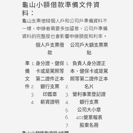
龜山小額借款準備文件資
料：
龜山支票借錢個人戶和公司戶準備資料不
一樣，申辦者需要多加留意，公司戶準備
資料的完整度也會影響申辦額度和利率。
個人戶支票借
公司戶大額支票票
款
貼
準
身分證、健保
負責人身分證正
備
卡或是駕照等
本、健保卡或是駕
文
第二證件正本
照等第二證件正本
件
銀行支票
名片
印鑑章
營利事業登記證
薪資證明
銀行支票
公司大小章
401營業報表
股東名冊
龜山小額借款流程4步驟