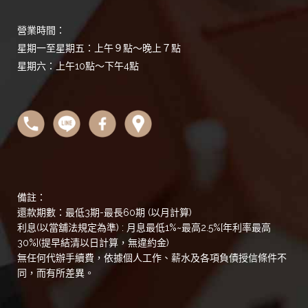
營業時間：
星期一至星期五：上午９點～晚上７點
星期六：上午10點～下午4點
備註：
還款期數：最低3期-最長60期 (以月計算)
利息(以當舖法規定為準) : 月息最低1%~最高2.5%[年利率最高
30%](提早結清以日計算，無違約金)
無任何代辦手續費，依據個人工作、薪水及各項負債授信條件不
同，而有所差異。