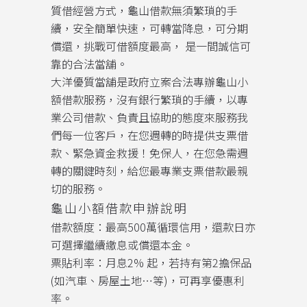
質借經營方式，龜山借款無須繁瑣的手
續，安全簡單快速，可轉當降息，可分期
償還，挑戰可借額度最高， 是一間誠信可
靠的合法當舖。
大洋優質當舖是政府立案合法專辦龜山小
額借款服務，沒有銀行繁瑣的手續，以專
業公司借款、負責且協助的態度來服務我
們每一位客戶，在您週轉的時提供支票借
款、緊急資金救援！免保人，在您急需週
轉的關鍵時刻，給您最專業支票借款最親
切的服務。
龜山小額借款申辦說明
借款額度：最高500萬循環信用，還款日亦
可選擇繼續繳息或償還本金。
票貼利率：月息2% 起，若持有第2擔保品
(如汽車、房屋土地…等)，可再享優惠利
率。