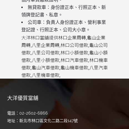
無貸款車：身份證正本、行照正本、新
領牌登記書、私章。
公司車：負責人身份證正本、營利事業
登記證、行照正本、公司大小章。
大洋
林口當舖
提供
林口企業周轉
,
龜山企業
周轉
,
八里企業周轉
,
林口公司借款
,
龜山公司
借款
,
八里公司借款
,
林口小額借款
,
龜山小額
借款
,
八里小額借款
,
林口汽車借款
,
林口機車
借款
,
龜山汽車借款
,
龜山機車借款
,
八里汽車
借款
,
八里機車借款
,
大洋優質當舖
電話：02-2602-6866
地址：新北市林口區文化二路二段147號