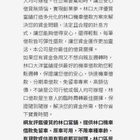
人均可辦理。在您需要幫助時，讓您安心
借貸無煩惱，實現創業夢。林口大洋優質
當舖打造多元化的
林口機車借款
方案來解
決您的資金問題，法定且合理的計息方
式，讓您能夠借得安心，還得輕鬆，每筆
借款皆可彈性還款，讓您資金運作更加靈
活，本公司是你最佳的借貸選擇。
如果您有資金急用又不想向親友週轉時，
林口大洋當舖提供最好的機車借款助您輕
鬆週轉，保證讓您借的安心，快速
機車借
款
、分期車借款、免留車專案，高額估
價，不論是公司行號或個人均可辦理，林
口借款是生意人的臨時周轉最佳選擇，保
證隨到隨辦，解决您的資金所需，替你省
下寶貴時間。
網友評鑑優質的林口當舖，提供林口機車
借款免留車、原車可用，不限車種車齡、
有貸款或信用有瑕疵都可辦理，林口區民