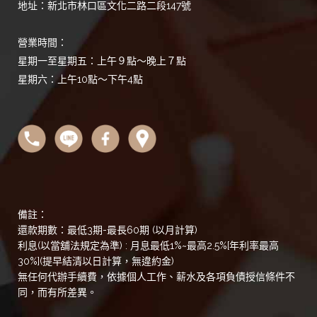
地址：新北市林口區文化二路二段147號
營業時間：
星期一至星期五：上午９點～晚上７點
星期六：上午10點～下午4點
備註：
還款期數：最低3期-最長60期 (以月計算)
利息(以當舖法規定為準) : 月息最低1%~最高2.5%[年利率最高
30%](提早結清以日計算，無違約金)
無任何代辦手續費，依據個人工作、薪水及各項負債授信條件不
同，而有所差異。