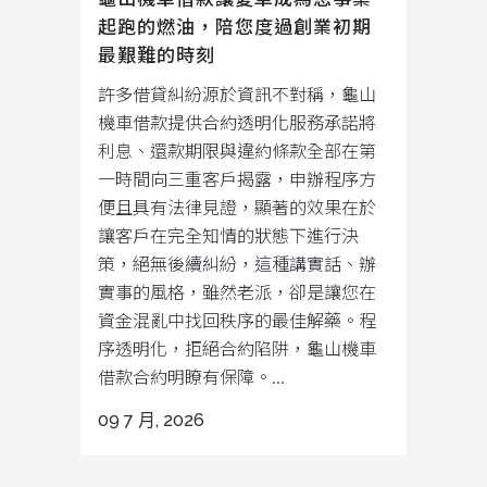
起跑的燃油，陪您度過創業初期
最艱難的時刻
許多借貸糾紛源於資訊不對稱，龜山
機車借款提供合約透明化服務承諾將
利息、還款期限與違約條款全部在第
一時間向三重客戶揭露，申辦程序方
便且具有法律見證，顯著的效果在於
讓客戶在完全知情的狀態下進行決
策，絕無後續糾紛，這種講實話、辦
實事的風格，雖然老派，卻是讓您在
資金混亂中找回秩序的最佳解藥。程
序透明化，拒絕合約陷阱，龜山機車
借款合約明瞭有保障。...
09 7 月, 2026