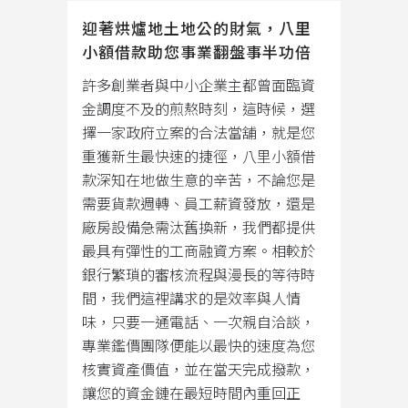
迎著烘爐地土地公的財氣，八里
小額借款助您事業翻盤事半功倍
許多創業者與中小企業主都曾面臨資
金調度不及的煎熬時刻，這時候，選
擇一家政府立案的合法當舖，就是您
重獲新生最快速的捷徑，八里小額借
款深知在地做生意的辛苦，不論您是
需要貨款週轉、員工薪資發放，還是
廠房設備急需汰舊換新，我們都提供
最具有彈性的工商融資方案。相較於
銀行繁瑣的審核流程與漫長的等待時
間，我們這裡講求的是效率與人情
味，只要一通電話、一次親自洽談，
專業鑑價團隊便能以最快的速度為您
核實資產價值，並在當天完成撥款，
讓您的資金鏈在最短時間內重回正