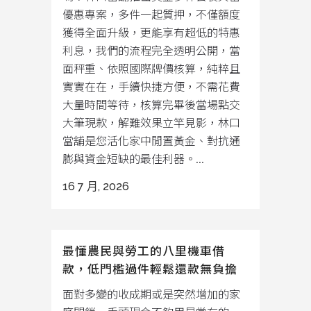
優惠專案，多件一起質押，不僅額度
獲得全面升級，更能享有超低的特惠
利息，我們的流程完全透明公開，當
面秤重、依照國際牌價核算，純粹且
實實在在，手續快捷方便，不需花費
大量時間等待，核算完畢後當場點交
大筆現款，解難效果立竿見影，林口
當舖是您活化家中閒置黃金、對抗通
膨與資金短缺的最佳利器。...
16 7 月, 2026
最懂農民與勞工的八里機車借
款，低門檻過件輕鬆還款無負擔
面對多變的收成期或是突然增加的家