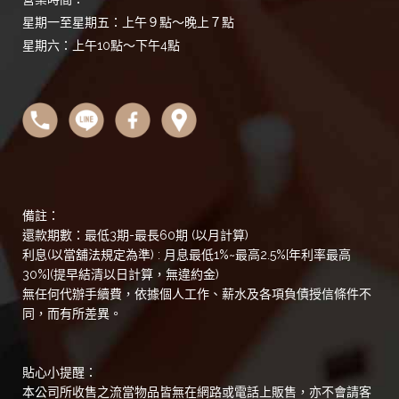
星期一至星期五：上午９點～晚上７點
星期六：上午10點～下午4點
備註：
還款期數：最低3期-最長60期 (以月計算)
利息(以當舖法規定為準) : 月息最低1%~最高2.5%[年利率最高
30%](提早結清以日計算，無違約金)
無任何代辦手續費，依據個人工作、薪水及各項負債授信條件不
同，而有所差異。
貼心小提醒：
本公司所收售之流當物品皆無在網路或電話上販售，亦不會請客