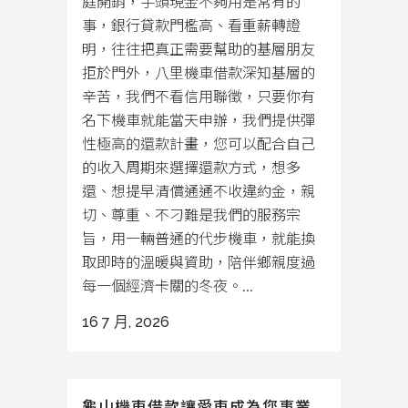
庭開銷，手頭現金不夠用是常有的
事，銀行貸款門檻高、看重薪轉證
明，往往把真正需要幫助的基層朋友
拒於門外，八里機車借款深知基層的
辛苦，我們不看信用聯徵，只要你有
名下機車就能當天申辦，我們提供彈
性極高的還款計畫，您可以配合自己
的收入周期來選擇還款方式，想多
還、想提早清償通通不收違約金，親
切、尊重、不刁難是我們的服務宗
旨，用一輛普通的代步機車，就能換
取即時的溫暖與資助，陪伴鄉親度過
每一個經濟卡關的冬夜。...
16 7 月, 2026
龜山機車借款讓愛車成為您事業