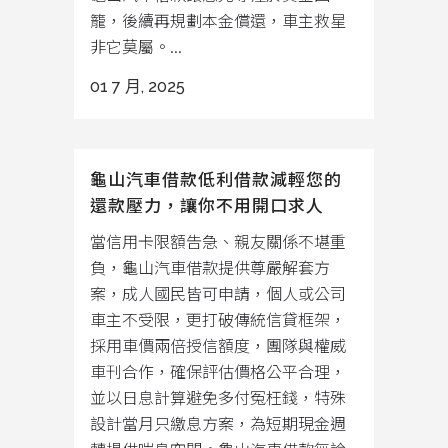
籠，後續再規劃本金償還，車主救星
非它莫屬。...
01 7 月, 2025
龜山汽車借款低利借款減輕您的
還款壓力，讓你不用開口求人
當信用卡限額告急、親友關係不堪重
負，龜山汽車借款提供尊嚴解套方
案，成人國民皆可申請，個人或公司
車主不受限，更打破傳統信貸框架，
採用車價兩倍授信額度，團隊與權威
車刊合作，確保評估價格公平合理，
並以日息計算避免多付冤枉錢，特殊
設計當月只繳息方案，為短期現金週