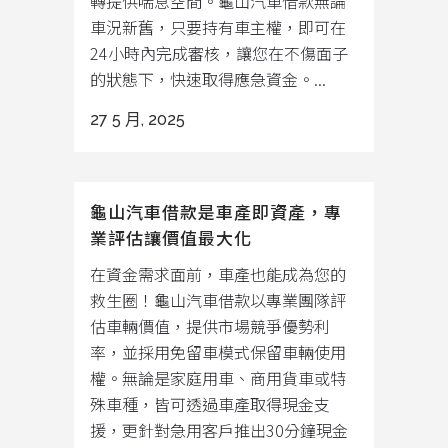
轉提供喘息空間。龜山汽車借款無論
車況新舊，只要持有車主權，即可在
24小時內完成審核，讓您在不傷面子
的狀態下，快速取得應急資金。...
27 5 月, 2025
龜山汽車借款是車產即資產，專
業評估讓價值最大化
在資金需求面前，車產也能成為您的
救生圈！龜山汽車借款以專業團隊評
估車輛價值，提供市場競爭優勢利
率，並採用免留車模式保留車輛使用
權。無論是家庭用車、商用貨車或特
殊車種，皆可透過車產取得現金支
援，更針對急用客戶推出30分鐘現金