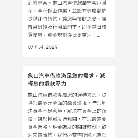
到帳專案。龜山汽車借款嚴守客戶隱
私，全程保密作業，並設有專屬顧問
提供即時諮詢，讓您無後顧之憂。攜
帶身份證及行照至門市，即享當日核
貸優惠，資金規劃從此更靈活！...
07 5 月, 2025
龜山汽車借款滿足您的需求，減
輕您的還款壓力
龜山汽車借款專屬您的週轉方式，提
供您最多元全面的融資環境，借您解
決資金不足窘境，解决在資金上的煩
惱，讓您輕鬆度過難關，在您最需要
資金週轉、現金調度的關鍵時刻，歡
迎來電洽詢，我們必當盡所能地為您