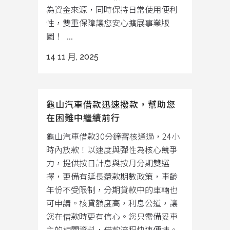
為資金來源，同時保持日常使用便利
性，雙重保障讓您安心擴展事業版
圖！ ...
14 11 月, 2025
龜山汽車借款迅速撥款，幫助您
在困難中繼續前行
龜山汽車借款30分鐘審核通過，24小
時內放款！以速度與彈性為核心競爭
力，提供按日計息與按月分期雙選
擇，更備有延長還款期數政策，車齡
年份不受限制，分期貸款中的車輛也
可申請。核貸額度高，利息公道，讓
您在借款時更有信心。您只需備妥車
主的相關資料，借款流程快速便捷。