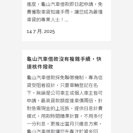
進度，龜山汽車借款即日起申請，免
費獲取車貸知識手冊，讓您成為最懂
車貸的專業人士！...
14 7 月, 2025
龜山汽車借款沒有複雜手續，快
速核件撥款
龜山汽車借款採免聯徵機制，專為信
貸受阻者設計，只要車輛登記在名
下，無論是公司車主或個人車主皆可
申請，最高貸款額度達車價兩倍，針
對急需現金的上班族，提供日息計費
模式，用款時間精準計算，不用多付
一分利息，更推出當月只繳息方案，
龜山汽車借款讓您先專注於資金回