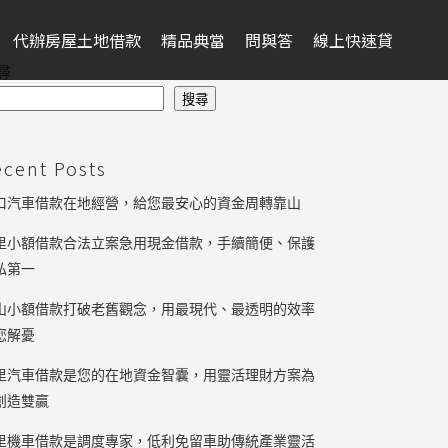
代辦房屋土地借款
精品典當
問與答
線上快速貸
尋
搜尋
ecent Posts
口汽車借款在地經營，給您最安心的資金周轉靠山
里小額借款合法立案急用現金借款，手續簡便、保護
私第一
山小額借款打破老舊觀念，用最現代、最透明的效率
您解憂
里汽車借款是您的在地資金智囊，用靈活理財方案為
創造雙贏
里機車借款是調度專家，低利免留車助傳統產業靈活