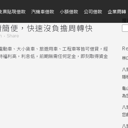
支票貼現借款
汽機車借款
小額借款
公司借款
企業周轉
搜
續簡便，快速沒負擔周轉快
m
Share
R
電動車、大小貨車、旅遊用車、工程車等皆可借貸，經
時福利高，利息低，前期無需任何定金，即刻取得資金
林
八
隱
龜
為
八
您
八