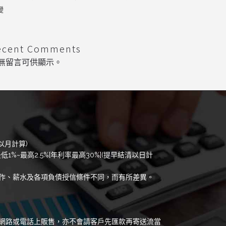
變
ecent Comments
無留言可供顯示。
以月計算)
低1%~最高2.5%[年利率最高30%](提早結清以日計
作、薪水及各項負債授信條件不同，而有所差異。
網路或電話上販售，亦不會請客戶先匯款再寄送流當