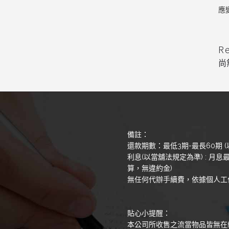
應
R
尚
備註：
還款期數：最低3期-最長60期 (
利息(以當舖法規定為準) : 月息最
算，無違約金)
無任何代辦手續費，依據個人工
貼心小提醒：
本公司所收售之流當物品皆無在