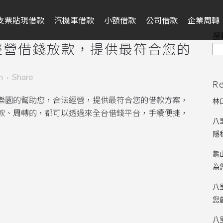
支票貼現借款
汽機車借款
小額借款
公司借款
企業周轉
搜
經營借錢放款，提供最符合您的
m
Share
R
樂園的幫助您，合法經營，提供最符合您的借款方案，
林
款、周轉的，都可以透過來全台借錢平台，手續便捷，
八
隱
龜
為
八
您
八