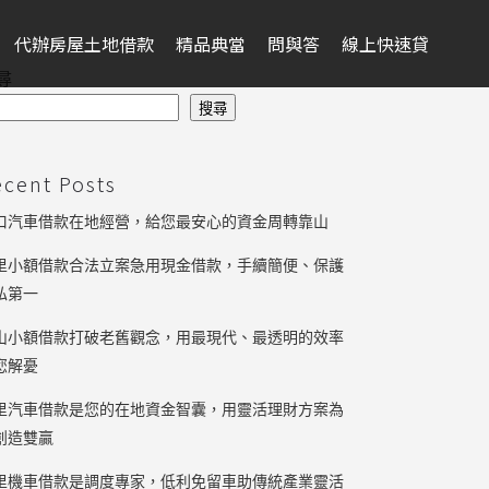
代辦房屋土地借款
精品典當
問與答
線上快速貸
尋
搜尋
ecent Posts
口汽車借款在地經營，給您最安心的資金周轉靠山
里小額借款合法立案急用現金借款，手續簡便、保護
私第一
山小額借款打破老舊觀念，用最現代、最透明的效率
您解憂
里汽車借款是您的在地資金智囊，用靈活理財方案為
創造雙贏
里機車借款是調度專家，低利免留車助傳統產業靈活