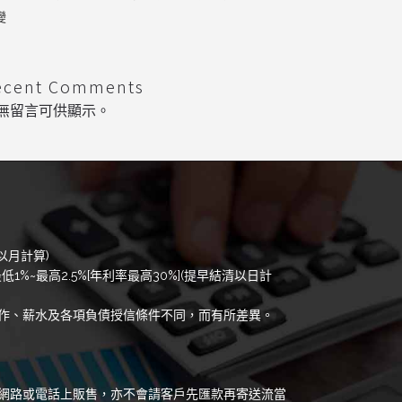
變
ecent Comments
無留言可供顯示。
以月計算)
低1%~最高2.5%[年利率最高30%](提早結清以日計
作、薪水及各項負債授信條件不同，而有所差異。
網路或電話上販售，亦不會請客戶先匯款再寄送流當