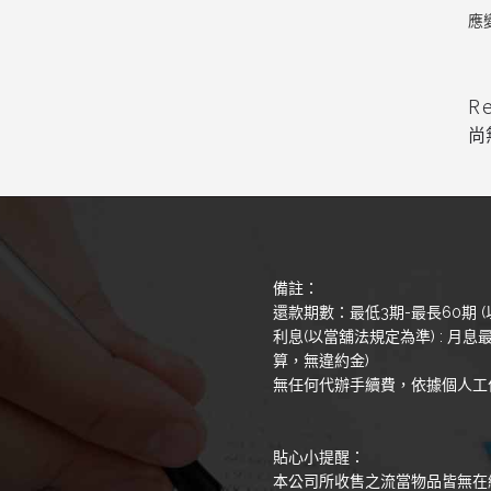
應
R
尚
備註：
還款期數：最低3期-最長60期 (
利息(以當舖法規定為準) : 月息最
算，無違約金)
無任何代辦手續費，依據個人工
貼心小提醒：
本公司所收售之流當物品皆無在