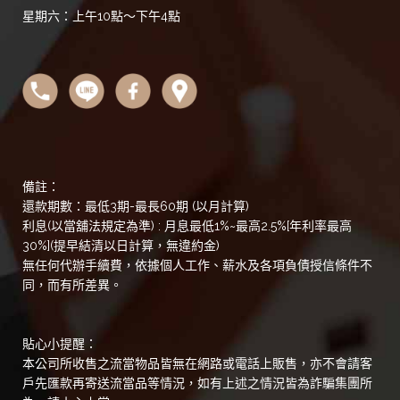
星期六：上午10點～下午4點
備註：
還款期數：最低3期-最長60期 (以月計算)
利息(以當舖法規定為準) : 月息最低1%~最高2.5%[年利率最高
30%](提早結清以日計算，無違約金)
無任何代辦手續費，依據個人工作、薪水及各項負債授信條件不
同，而有所差異。
貼心小提醒：
本公司所收售之流當物品皆無在網路或電話上販售，亦不會請客
戶先匯款再寄送流當品等情況，如有上述之情況皆為詐騙集團所