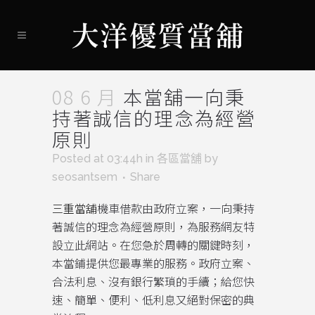
08 6 月
本當舖一向秉
持著誠信的理念為經營
原則
Posted at 03:44h
in
各區當舖
by
seosantsem
Share
三重當舖
機車借款由政府立案，一向秉持
著誠信的理念為經營原則，為服務網友特
設立此網站。在您急於周轉的關鍵時刻，
本當鋪提供您最專業的服務。政府立案、
合法利息、沒有銀行繁瑣的手續；給您快
速、簡單、便利、低利息又絕對保密的典