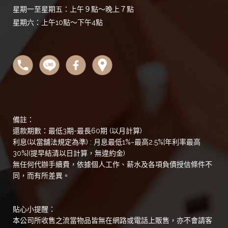
星期一至星期五：上午９點～晚上７點
星期六：上午10點～下午4點
備註：
還款期數：最低3期-最長60期 (以月計算)
利息(以當舖法規定為準) : 月息最低1%~最高2.5%[年利率最高
30%](提早結清以日計算，無違約金)
無任何代辦手續費，依據個人工作、薪水及各項負債授信條件不
同，而有所差異。
貼心小提醒：
本公司所收售之流當物品皆無在網路或電話上販售，亦不會請客