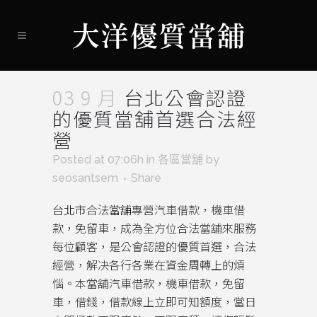
03 9 月
台北公會認證
的優質當舖首選合法經
營
Posted at 07:06h
in
各區當舖
by
seosantsem
Share
台北市
合法
當舖
專營汽車借款，機車借
款，免留車，成為全方位合法當舖來服務
每位顧客，是公會認證的優質首選，合法
經營，解决各行各業在資金周轉上的煩
惱。本當舖汽車借款，機車借款，免留
車，借錢，借款線上立即可知額度，當日