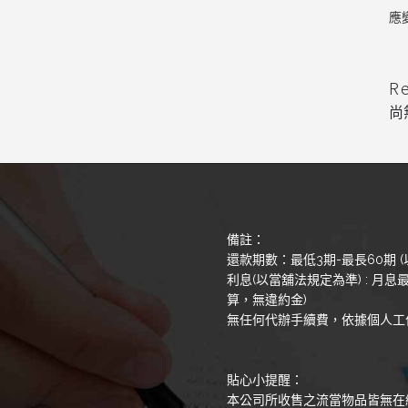
應
R
尚
備註：
還款期數：最低3期-最長60期 (
利息(以當舖法規定為準) : 月息最
算，無違約金)
無任何代辦手續費，依據個人工
貼心小提醒：
本公司所收售之流當物品皆無在