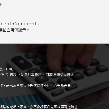
變
ecent Comments
無留言可供顯示。
以月計算)
低1%~最高2.5%[年利率最高30%](提早結清以日計
作、薪水及各項負債授信條件不同，而有所差異。
網路或電話上販售，亦不會請客戶先匯款再寄送流當