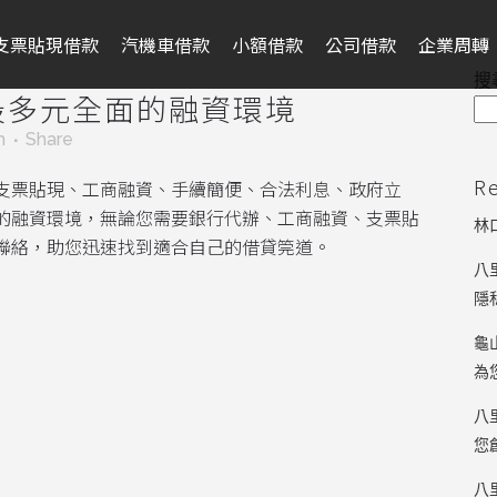
支票貼現借款
汽機車借款
小額借款
公司借款
企業周轉
搜
最多元全面的融資環境
m
Share
R
支票貼現、工商融資、手續簡便、合法利息、政府立
的融資環境，無論您需要銀行代辦、工商融資、支票貼
林
聯絡，助您迅速找到適合自己的借貸筦道。
八
隱
龜
為
八
您
八