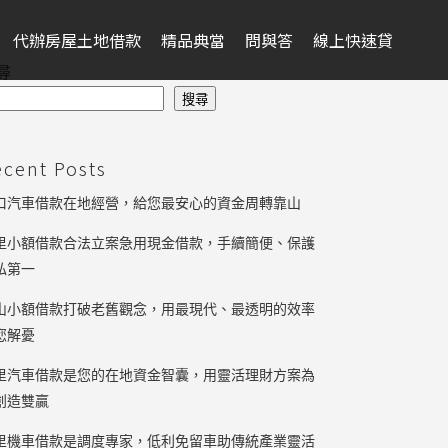
代辦房屋土地借款
精品典當
問與答
線上快速貸
尋
搜尋
ecent Posts
口汽車借款在地經營，給您最安心的資金周轉靠山
里小額借款合法立案急用現金借款，手續簡便、保護
私第一
山小額借款打破老舊觀念，用最現代、最透明的效率
您解憂
里汽車借款是您的在地資金智囊，用靈活理財方案為
創造雙贏
里機車借款是調度專家，低利免留車助傳統產業靈活