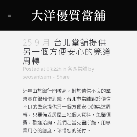
25 9 月
台北當舖提供
另一個方便安心的筦道
周轉
Posted at 03:22h
in
各區當舖
by
seosantsem
Share
近年由於銀行門檻高，對於債信不良的羣
衆實在很難借到錢，
台北市當舖
對於債信
不良的羣衆提供另一個方便安心的筦道周
轉，只要備妥房屋土地個人資料，免鑒價
費，歡迎洽詢，我們定當克盡所能，用專
業用心的態度，珍惜您的託付。