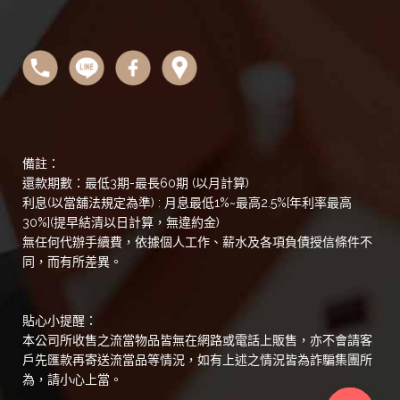
備註：
還款期數：最低3期-最長60期 (以月計算)
利息(以當舖法規定為準) : 月息最低1%~最高2.5%[年利率最高
30%](提早結清以日計算，無違約金)
無任何代辦手續費，依據個人工作、薪水及各項負債授信條件不
同，而有所差異。
貼心小提醒：
本公司所收售之流當物品皆無在網路或電話上販售，亦不會請客
戶先匯款再寄送流當品等情況，如有上述之情況皆為詐騙集團所
為，請小心上當。