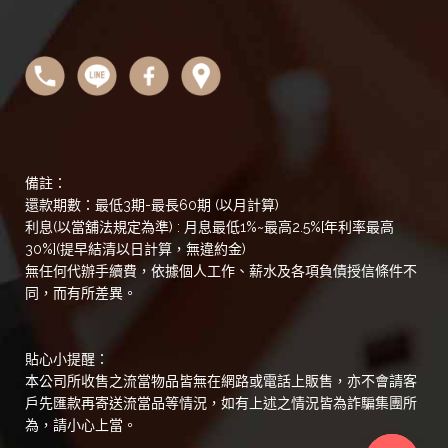
備註：
還款期數：最低3期-最長60期 (以月計算)
利息(以當舖法規定為準) : 月息最低1%~最高2.5%[年利率最高
30%](提早結清以日計算，無違約金)
無任何代辦手續費，依據個人工作、薪水及各項負債授信條件不
同，而有所差異。
貼心小提醒：
本公司所收售之流當物品皆無在網路或電話上販售，亦不會請客
戶先匯款再寄送流當品等情況，如有上述之情況皆為詐騙集團所
為，請小心上當。