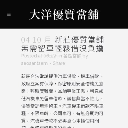
04 10 月
新莊優質當舖
無需留車輕鬆借沒負擔
Posted at 06:15h
in
各區當舖
by
seosantsem
Share
新莊
合法
當舖
提供汽車借款、機車借款，
政府立案有保障，保密原則安全借錢免擔
憂！輕鬆度難關，當舖專業正派，利息超
低汽機車免留車借款，誠信典當不怕比，
優質當舖無需留車。汽車機車借款不限車
種、不限車齡，公司車可，有無分期均可
貸，汽機車借款不必再擔心車輛使用問