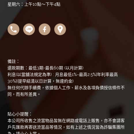
星期六：上午10點～下午4點
備註：
還款期數：最低3期-最長60期 (以月計算)
利息(以當舖法規定為準) : 月息最低1%~最高2.5%[年利率最高
30%](提早結清以日計算，無違約金)
無任何代辦手續費，依據個人工作、薪水及各項負債授信條件不
同，而有所差異。
貼心小提醒：
本公司所收售之流當物品皆無在網路或電話上販售，亦不會請客
戶先匯款再寄送流當品等情況，如有上述之情況皆為詐騙集團所
為，請小心上當。