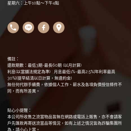
星期六：上午10點～下午4點
備註：
還款期數：最低3期-最長60期 (以月計算)
利息(以當舖法規定為準) : 月息最低1%~最高2.5%[年利率最高
30%](提早結清以日計算，無違約金)
無任何代辦手續費，依據個人工作、薪水及各項負債授信條件不
同，而有所差異。
貼心小提醒：
本公司所收售之流當物品皆無在網路或電話上販售，亦不會請客
戶先匯款再寄送流當品等情況，如有上述之情況皆為詐騙集團所
為，請小心上當。