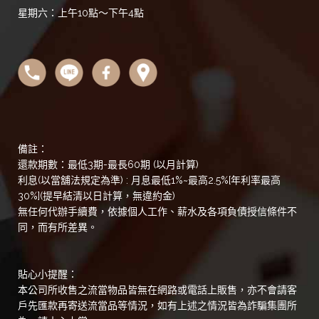
星期六：上午10點～下午4點
備註：
還款期數：最低3期-最長60期 (以月計算)
利息(以當舖法規定為準) : 月息最低1%~最高2.5%[年利率最高
30%](提早結清以日計算，無違約金)
無任何代辦手續費，依據個人工作、薪水及各項負債授信條件不
同，而有所差異。
貼心小提醒：
本公司所收售之流當物品皆無在網路或電話上販售，亦不會請客
戶先匯款再寄送流當品等情況，如有上述之情況皆為詐騙集團所