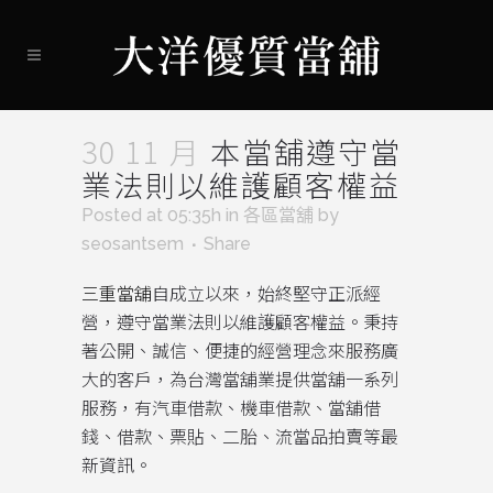
30 11 月
本當舖遵守當
業法則以維護顧客權益
Posted at 05:35h
in
各區當舖
by
seosantsem
Share
三重當舖
自成立以來，始終堅守正派經
營，遵守當業法則以維護顧客權益。秉持
著公開、誠信、便捷的經營理念來服務廣
大的客戶，為台灣當舖業提供當舖一系列
服務，有汽車借款、機車借款、當舖借
錢、借款、票貼、二胎、流當品拍賣等最
新資訊。