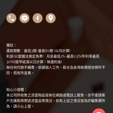
備註：
還款期數：最低3期-最長60期 (以月計算)
利息(以當舖法規定為準) : 月息最低1%~最高2.5%[年利率最高
30%](提早結清以日計算，無違約金)
無任何代辦手續費，依據個人工作、薪水及各項負債授信條件不
同，而有所差異。
貼心小提醒：
本公司所收售之流當物品皆無在網路或電話上販售，亦不會請客
戶先匯款再寄送流當品等情況，如有上述之情況皆為詐騙集團所
為，請小心上當。