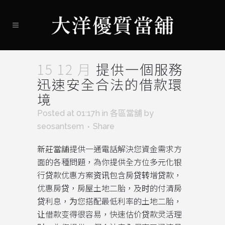
15 12 月
提供一個服務
迅速安全合法的借款環
境
Posted at 01:17h
in
各區當舖
by
seosantsem
Share
新莊當舖
提供一通電話解決您資金需求方
面的各種問題，為你提供全方位多元化银
行贷款优惠方案资讯包含房贷转增贷款，
优惠房贷，房屋土地二胎，及时的付清房
贷利息，为您搭配最低利率的土地二胎，
让借款变得很容易，快速估价贷款灵活理