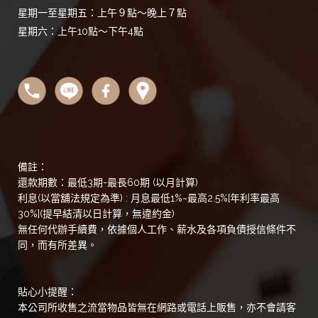
星期一至星期五：上午９點～晚上７點
星期六：上午10點～下午4點
備註：
還款期數：最低3期-最長60期 (以月計算)
利息(以當舖法規定為準) : 月息最低1%~最高2.5%[年利率最高
30%](提早結清以日計算，無違約金)
無任何代辦手續費，依據個人工作、薪水及各項負債授信條件不
同，而有所差異。
貼心小提醒：
本公司所收售之流當物品皆無在網路或電話上販售，亦不會請客