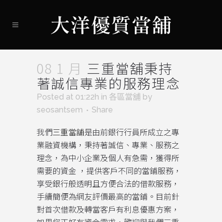
08 1 月
三重當舖秉持
著誠信專業的服務理念
Posted at 01:22h
in
各區當舖
by
seosantsem
Share
我們
三重當舖
是由前銀行行員所成立之專
業融資機構，秉持著誠信、專業、服務之
理念，為中小企業及個人有急需，獲得所
需要的資金 ，提供客戶不同的當鋪服務，
享受銀行般透明且方便合法的借款服務，
手續簡便為網友評價最高的當鋪。目前針
對首次借款及轉當客戶有利息優惠方案，