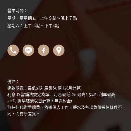
營業時間：
星期一至星期五：上午９點～晚上７點
星期六：上午10點～下午4點
備註：
還款期數：最低3期-最長60期 (以月計算)
利息(以當舖法規定為準) : 月息最低1%~最高2.5%[年利率最高
30%](提早結清以日計算，無違約金)
無任何代辦手續費，依據個人工作、薪水及各項負債授信條件不
同，而有所差異。