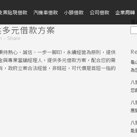
支票貼現借款
汽機車借款
小額借款
公司借款
企業周轉
搜
供多元借款方案
m
Share
R
秉持熱心、誠信、一步一脚印，永續經營為原則，提供
金與專業當舖經理人，提供多元借款方案，配合您的需
龜
有，政府立案合法經營，非錢莊，可代償是首屈一指的
為
八
您
八
應
八
能