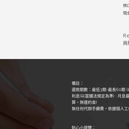
林
現
R
尚
備註：
還款期數：最低3期-最長60期 (
利息(以當舖法規定為準) : 月息最
算，無違約金)
無任何代辦手續費，依據個人工
貼心小提醒：