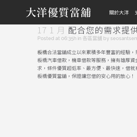
關於大洋
17 1 月
配合您的需求提
Posted at 06:35h
in
各區當舖
by
seosantse
板
橋
合法當舖成立以來累積多年豐富的經驗，
板橋汽車借款，機車借款等服務，擁有雄厚資
求，條件優質超低率、最方便、最快速，借就
板橋優質當舖，保證讓您借的安心用的放心！