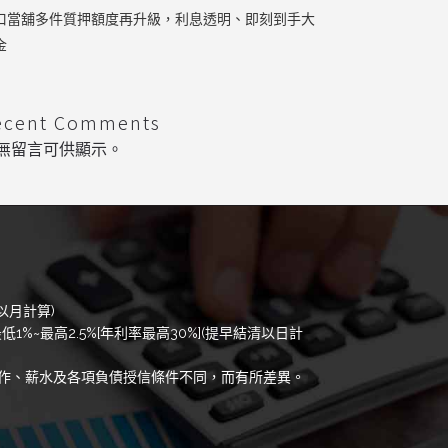
口當舖多件質押額度再升級，利息透明、即刻到手大
金
ecent Comments
無留言可供顯示。
以月計算)
低1%~最高2.5%[年利率最高30%](提早結清以日計
作、薪水及各項負債授信條件不同，而有所差異。