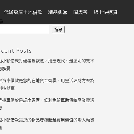
代辦房屋土地借款
精品典當
問與答
線上快速貸
尋
搜尋
ecent Posts
山小額借款打破老舊觀念，用最現代、最透明的效率
您解憂
里汽車借款是您的在地資金智囊，用靈活理財方案為
創造雙贏
里機車借款是調度專家，低利免留車助傳統產業靈活
變
里小額借款讓您的物品發揮超越實用價值的驚人融資
量