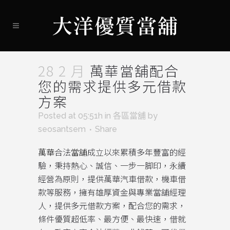
28 2 月
萬華當舖配合
您的需求提供多元借款
方案
Posted at 05:51h
in
各區當舖
by
seosantsem
Share
萬華
合法
當舖
成立以來累積多年豐富的經
驗，秉持熱心、誠信、一步一脚印，永續
經營為原則，提供萬華汽車借款，機車借
款等服務，擁有雄厚資金與專業當舖經理
人，提供多元借款方案，配合您的需求，
條件優質超低率、最方便、最快速，借就