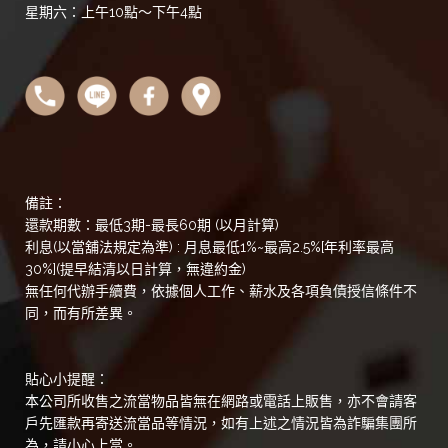
星期六：上午10點～下午4點
備註：
還款期數：最低3期-最長60期 (以月計算)
利息(以當舖法規定為準) : 月息最低1%~最高2.5%[年利率最高
30%](提早結清以日計算，無違約金)
無任何代辦手續費，依據個人工作、薪水及各項負債授信條件不
同，而有所差異。
貼心小提醒：
本公司所收售之流當物品皆無在網路或電話上販售，亦不會請客
戶先匯款再寄送流當品等情況，如有上述之情況皆為詐騙集團所
為，請小心上當。