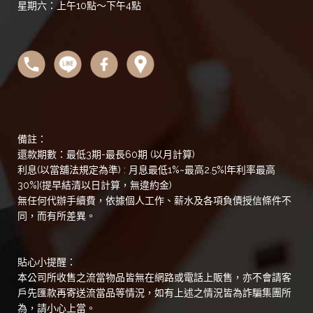
星期六：上午10點～下午4點
備註：
還款期數：最低3期-最長60期 (以月計算)
利息(以當舖法規定為準) : 月息最低1%~最高2.5%[年利率最高
30%](提早結清以日計算，無違約金)
無任何代辦手續費，依據個人工作、薪水及各項負債授信條件不
同，而有所差異。
貼心小提醒：
本公司所收售之流當物品皆無在網路或電話上販售，亦不會請客
戶先匯款再寄送流當品等情況，如有上述之情況皆為詐騙集團所
為，請小心上當。