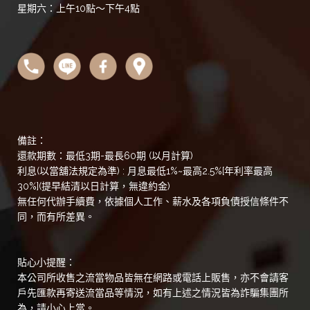
星期六：上午10點～下午4點
備註：
還款期數：最低3期-最長60期 (以月計算)
利息(以當舖法規定為準) : 月息最低1%~最高2.5%[年利率最高
30%](提早結清以日計算，無違約金)
無任何代辦手續費，依據個人工作、薪水及各項負債授信條件不
同，而有所差異。
貼心小提醒：
本公司所收售之流當物品皆無在網路或電話上販售，亦不會請客
戶先匯款再寄送流當品等情況，如有上述之情況皆為詐騙集團所
為，請小心上當。