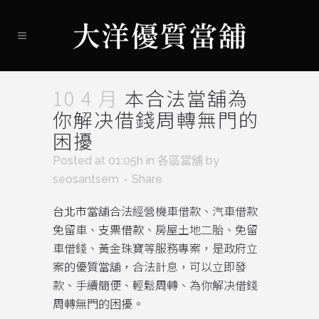
10 4 月
本合法當舖為
你解决借錢周轉無門的
困擾
Posted at 01:05h
in
各區當舖
by
seosantsem
Share
台北市
當舖合法經營機車借款、汽車借款
免留車、
支票借款
、房屋土地二胎、免留
車借錢、黃金珠寶等服務專案，是政府立
案的優質當舖，合法計息，可以立即發
款、手續簡便、輕鬆周轉、為你解决借錢
周轉無門的困擾。