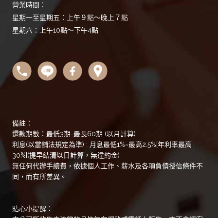
營業時間：
星期一至星期五：上午９點～晚上７點
星期六：上午10點～下午4點
備註：
還款期數：最低3期-最長60期 (以月計算)
利息(以當舖法規定為準) : 月息最低1%~最高2.5%[年利率最高
30%](提早結清以日計算，無違約金)
無任何代辦手續費，依據個人工作、薪水及各項負債授信條件不
同，而有所差異。
貼心小提醒：