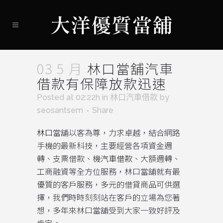
03 5 月
林口當舖汽車
借款有保障放款迅速
Posted at 02:22h
in
林口汽車借款
by
seosantsem
Share
林口
當舖以客為尊，力求卓越，結合網路
手機的最新科技，主要經營各項資金週
轉、支票借款、機
汽車借款
、大額週轉、
工商融資等全方位服務，林口當舖就有最
優質的客戶服務，多元的借貸商品可供選
擇，我們時時刻刻站在客戶的立場為您著
想，多年來林口當舖受到大家一致好評及