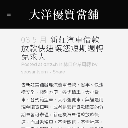
03 5 月
新莊汽車借款
放款快速讓您短期週轉
免求人
Posted at 02:24h
in
林口企業周轉
by
seosantsem
Share
去
新莊
當舖辦理汽機車借款，省事、快速
還安全，特別方便，各式轎車、大小貨
車、各式箱型車、大小遊覽車，無論是用
現金購買車輛，或者是銀行貸款購買的分
期車皆可辦理，新莊機
汽車借款
放款快
速，而且免留車，不需徵信、不需程序，