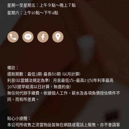
星期一至星期五：上午９點～晚上７點
星期六：上午10點～下午4點
備註：
還款期數：最低3期-最長60期 (以月計算)
利息(以當舖法規定為準) : 月息最低1%~最高2.5%[年利率最高
30%](提早結清以日計算，無違約金)
無任何代辦手續費，依據個人工作、薪水及各項負債授信條件不
同，而有所差異。
貼心小提醒：
本公司所收售之流當物品皆無在網路或電話上販售，亦不會請客