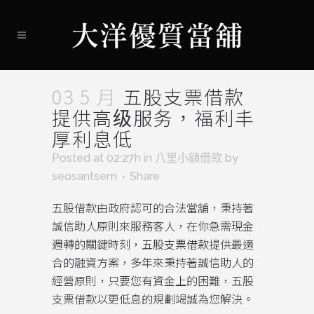
03 5 月
五股支票借款
提供高级服务，福利丰
厚利息低
Posted at 02:27h
in
八里小額借款
by
seosantsem
Share
五股借款由政府認可的合法當舖，秉持著
誠信助人原則來服務客人，在你急需現金
週轉的關鍵時刻，
五股支票借款
提供最適
合的融資方案，多年來秉持著誠信助人的
經營原則，只要您有資金上的困難，五股
支票借款以更低息的規劃竭誠為您解決。