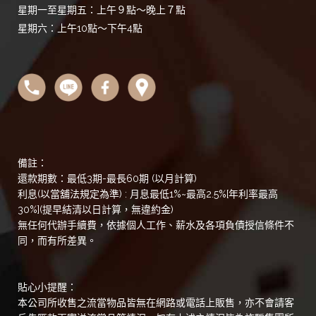
星期一至星期五：上午９點～晚上７點
星期六：上午10點～下午4點
備註：
還款期數：最低3期-最長60期 (以月計算)
利息(以當舖法規定為準) : 月息最低1%~最高2.5%[年利率最高
30%](提早結清以日計算，無違約金)
無任何代辦手續費，依據個人工作、薪水及各項負債授信條件不
同，而有所差異。
貼心小提醒：
本公司所收售之流當物品皆無在網路或電話上販售，亦不會請客