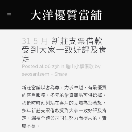
31 5 月
新莊支票借款
受到大家一致好評及肯
定
Posted at 06:23h
in
龜山小額借款
by
seosantsem
Share
新莊當舖以客為尊，力求卓越，有最優質
的客戶服務，多元的借貸商品可供選擇，
我們時時刻刻站在客戶的立場為您著想，
多年
新莊支票借款
受到大家一致好評及肯
定，端視全體公司同仁努力而得來的，實
屬不易。