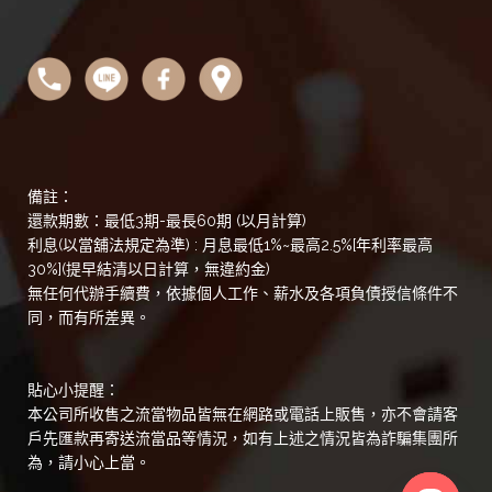
備註：
還款期數：最低3期-最長60期 (以月計算)
利息(以當舖法規定為準) : 月息最低1%~最高2.5%[年利率最高
30%](提早結清以日計算，無違約金)
無任何代辦手續費，依據個人工作、薪水及各項負債授信條件不
同，而有所差異。
貼心小提醒：
本公司所收售之流當物品皆無在網路或電話上販售，亦不會請客
戶先匯款再寄送流當品等情況，如有上述之情況皆為詐騙集團所
為，請小心上當。