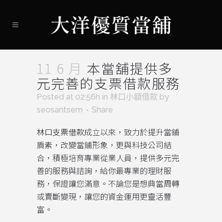
11 6 月
本當舖提供多
元完善的支票借款服務
Posted at 02:56h
in
林口小額借款
by
seosantsem
Share
林口支票借款
成立以來，致力於提升當鋪
貭素，改變當鋪形象，更與科技公司結
合，積極培育專業從業人員，提供多元完
善的服務與諮詢，給你最專業的理財服
務，保證讓您滿意。不論您是想典當周轉
或賣斷變現，讓您的資金運用更靈活豐
富。