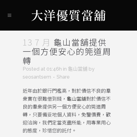
13 7 月
龜山當舖提供
一個方便安心的筦道周
轉
Posted at 01:46h
in
龜山當舖
by
seosantsem
Share
近年由於銀行門檻高，對於債信不良的羣
衆實在很難借到錢，
龜山當舖
對於債信不
良的羣衆提供另一個方便安心的筦道周
轉，只要備妥地個人資料，免鑒價費，歡
迎洽詢，我們定當克盡所能，用專業用心
的態度，珍惜您的託付。