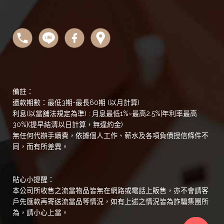
備註：
還款期數：最低3期-最長60期 (以月計算)
利息(以當舖法規定為準) : 月息最低1%~最高2.5%[年利率最高
30%](提早結清以日計算，無違約金)
無任何代辦手續費，依據個人工作、薪水及各項負債授信條件不
同，而有所差異。
貼心小提醒：
本公司所收售之流當物品皆無在網路或電話上販售，亦不會請客
戶先匯款再寄送流當品等情況，如有上述之情況皆為詐騙集團所
為，請小心上當。