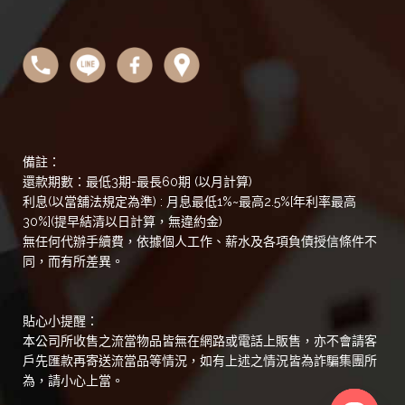
備註：
還款期數：最低3期-最長60期 (以月計算)
利息(以當舖法規定為準) : 月息最低1%~最高2.5%[年利率最高
30%](提早結清以日計算，無違約金)
無任何代辦手續費，依據個人工作、薪水及各項負債授信條件不
同，而有所差異。
貼心小提醒：
本公司所收售之流當物品皆無在網路或電話上販售，亦不會請客
戶先匯款再寄送流當品等情況，如有上述之情況皆為詐騙集團所
為，請小心上當。