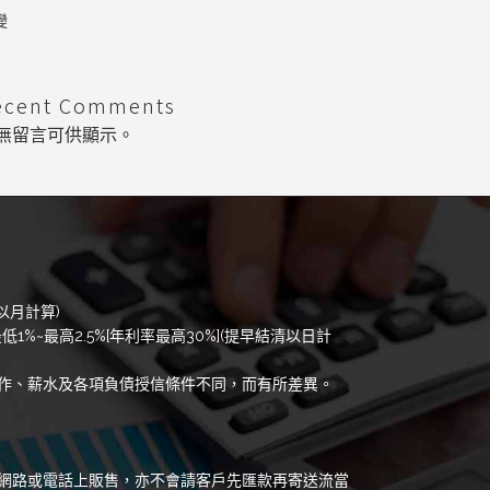
變
ecent Comments
無留言可供顯示。
以月計算)
低1%~最高2.5%[年利率最高30%](提早結清以日計
作、薪水及各項負債授信條件不同，而有所差異。
網路或電話上販售，亦不會請客戶先匯款再寄送流當