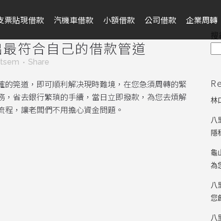
支票貼現借款
汽機車借款
小額借款
公司借款
企業周轉
搜
出最符合自己的借款管道
ntsem
Share
R
確的筦道，即可順利解决現時難境，在您急須周轉的緊
務，省去銀行繁瑣的手續，當日立即撥款，為您去煩解
林
流程，讓老闆們不用擔心資金問題。
八
隱
龜
為
八
您
八