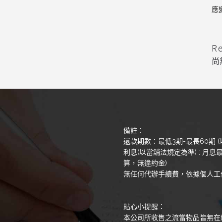
應
R
尚
備註：
還款期數：最低3期-最長60期 (
利息(以當舖法規定為準) : 月息最
算，無違約金)
無任何代辦手續費，依據個人工
貼心小提醒：
本公司所收售之流當物品皆無在