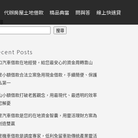
代辦房屋土地借款
精品典當
問與答
線上快速貸
尋
搜尋
ecent Posts
口汽車借款在地經營，給您最安心的資金周轉靠山
里小額借款合法立案急用現金借款，手續簡便、保護
私第一
山小額借款打破老舊觀念，用最現代、最透明的效率
您解憂
里汽車借款是您的在地資金智囊，用靈活理財方案為
創造雙贏
里機車借款是調度專家，低利免留車助傳統產業靈活