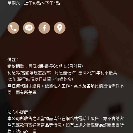
星期六：上午10點～下午4點
備註：
還款期數：最低3期-最長60期 (以月計算)
利息(以當舖法規定為準) : 月息最低1%~最高2.5%[年利率最高
30%](提早結清以日計算，無違約金)
無任何代辦手續費，依據個人工作、薪水及各項負債授信條件不
同，而有所差異。
貼心小提醒：
本公司所收售之流當物品皆無在網路或電話上販售，亦不會請客
戶先匯款再寄送流當品等情況，如有上述之情況皆為詐騙集團所
為，請小心上當。