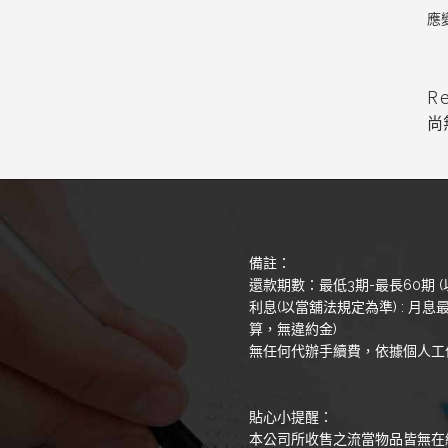
應
R
尚
備註：
還款期數：最低3期-最長60期 (
利息(以當舖法規定為準) : 月息最
算，無違約金)
無任何代辦手續費，依據個人工
貼心小提醒：
本公司所收售之流當物品皆無在