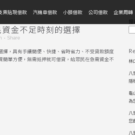
支票貼現借款
汽機車借款
小額借款
公司借款
企業周轉
搜
民資金不足時刻的選擇
m
Share
R
選擇，具有手續簡便、快捷、省時省力、不受貸款額度
資簡單方便，無需抵押就可借貸，給眾民在急需資金不
林
八
隱
龜
為
八
您
八