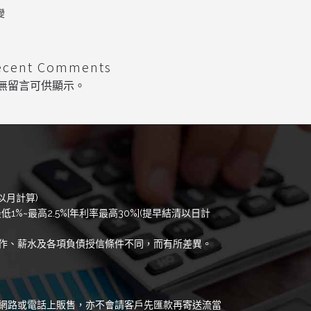
變
ecent Comments
無留言可供顯示。
以月計算)
低1%~最高2.5%[年利率最高30%](提早結清以日計
作、薪水及各項負債授信條件不同，而有所差異。
網路或電話上販售，亦不會請客戶先匯款再寄送流當