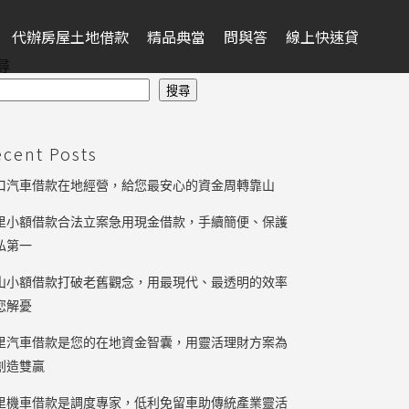
代辦房屋土地借款
精品典當
問與答
線上快速貸
尋
搜尋
ecent Posts
口汽車借款在地經營，給您最安心的資金周轉靠山
里小額借款合法立案急用現金借款，手續簡便、保護
私第一
山小額借款打破老舊觀念，用最現代、最透明的效率
您解憂
里汽車借款是您的在地資金智囊，用靈活理財方案為
創造雙贏
里機車借款是調度專家，低利免留車助傳統產業靈活