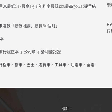
應
低1%~最高2.5%[年利率最低12%最高30%] (提早結
R
還款「最低3個月-最長60個月」
尚
正本
行照正本 3. 公司章 4. 營利登記證
計程車、轎車、巴士、遊覽車、工具車、油電車、全電
備註：