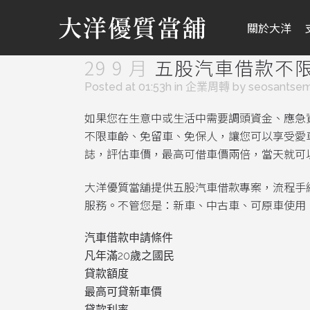
關於大洋
29 9 月
五股汽車借款不
Posted at 01:53h
in
企業周轉
by
seosantse
如果您在生意中或生活中需要調頭資金、應急
不限車齡、免留車、免保人，讓您可以享受愛
誌，評估車價，最高可借車價兩倍，當天就可
大洋優質當舖提供五股汽車借款專案，流程手
服務。不管您是：新車、中古車、可原車使用
汽車借款申請條件
凡年滿20歲之國民
貸款額度
最高可貸新車價
貸款利率