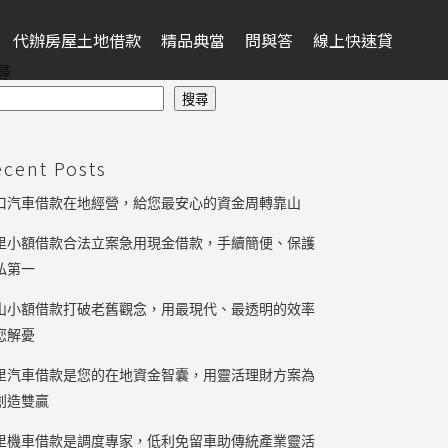
代辦房屋土地借款
精品典當
問與答
線上快速貸
尋
搜尋
ecent Posts
口汽車借款在地經營，給您最安心的資金周轉靠山
里小額借款合法立案急用現金借款，手續簡便、保護
私第一
山小額借款打破老舊觀念，用最現代、最透明的效率
您解憂
里汽車借款是您的在地資金智囊，用靈活理財方案為
創造雙贏
里機車借款是調度專家，低利免留車助傳統產業靈活