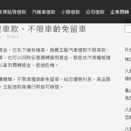
支票貼現借款
汽機車借款
小額借款
公司借款
企業周轉
搜
限車款、不限車齡免留車
m
Share
R
資金，您名下擁有機車，推薦
五股汽車借款
不限車款、
車，也可以同時妥善週轉運用資金，額度依汽車權威雜
林
以拿到周轉資金，度過危機。
八
續簡單，不限車種車齡免留車，給您優惠利息，高品質
隱
，五股借款具備行照皆可辦理。
龜
為
八
您
八