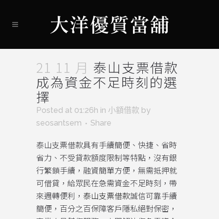
21 11 月
泰山支票借款
成為資金不足時刻的選
擇
Posted at 01:26h
in
小額借款
by
seosantsem
Share
泰山支票借款具有手續簡便、快捷、省時
省力、不受貸款額度限制等特點，沒有銀
行繁鎖手續，融資簡單方便，無需抵押就
可借貸，給眾民在急需資金不足時刻，帶
來週轉便利，
泰山支票借款
誠信可靠手續
簡便，百分之百保障客戶隱私絕對保密，