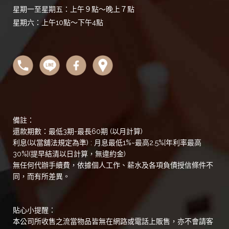
星期一至星期五：上午９點～晚上７點
星期六：上午10點～下午4點
備註：
還款期數：最低3期-最長60期 (以月計算)
利息(以當舖法規定為準) : 月息最低1%~最高2.5%[年利率最高
30%](提早結清以日計算，無違約金)
無任何代辦手續費，依據個人工作、薪水及各項負債授信條件不
同，而有所差異。
貼心小提醒：
本公司所收售之流當物品皆無在網路或電話上販售，亦不會請客