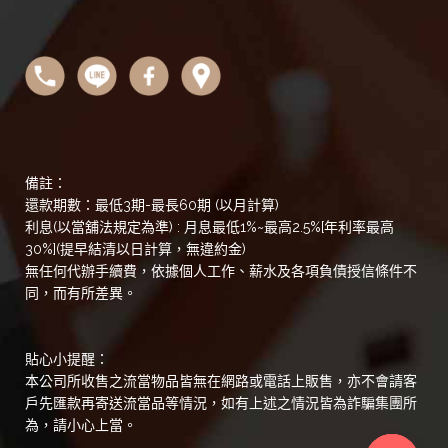
備註：
還款期數：最低3期-最長60期 (以月計算)
利息(以當舖法規定為準) : 月息最低1%~最高2.5%[年利率最高
30%](提早結清以日計算，無違約金)
無任何代辦手續費，依據個人工作、薪水及各項負債授信條件不
同，而有所差異。
貼心小提醒：
本公司所收售之流當物品皆無在網路或電話上販售，亦不會請客
戶先匯款再寄送流當品等情況，如有上述之情況皆為詐騙集團所
為，請小心上當。