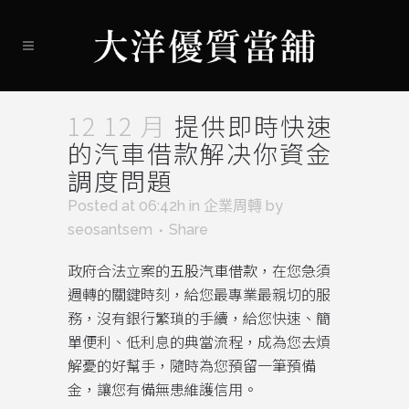
12 12 月
提供即時快速
的汽車借款解决你資金
調度問題
Posted at 06:42h
in
企業周轉
by
seosantsem
Share
政府合法立案的
五股汽車借款
，在您急須
週轉的關鍵時刻，給您最專業最親切的服
務，沒有銀行繁瑣的手續，給您快速、簡
單便利、低利息的典當流程，成為您去煩
解憂的好幫手，隨時為您預留一筆預備
金，讓您有備無患維護信用。