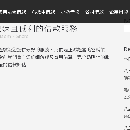
支票貼現借款
汽機車借款
小額借款
公司借款
企業周轉
搜
快速且低利的借款服務
ntsem
Share
R
經驗為您提供最好的服務，我們是正派經營的當鋪業
款前我們會向您詳細解說及費用估算，完全透明化的服
林
全的借款評估。
八
隱
龜
為
八
您
八