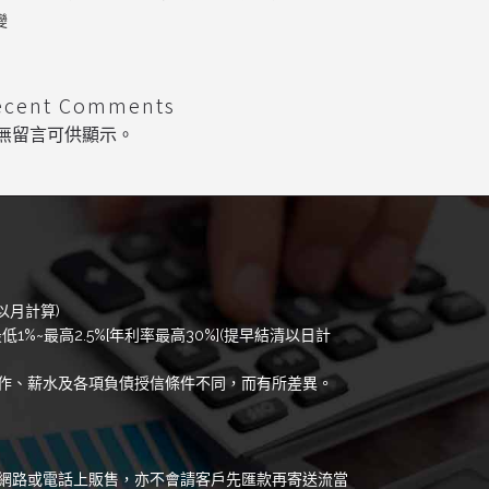
變
ecent Comments
無留言可供顯示。
以月計算)
低1%~最高2.5%[年利率最高30%](提早結清以日計
作、薪水及各項負債授信條件不同，而有所差異。
網路或電話上販售，亦不會請客戶先匯款再寄送流當