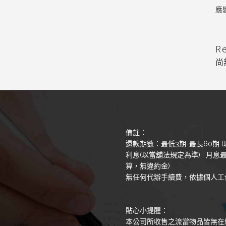
應
R
尚
備註：
還款期數：最低3期-最長60期 (
利息(以當舖法規定為準) : 月息最
算，無違約金)
無任何代辦手續費，依據個人工
貼心小提醒：
本公司所收售之流當物品皆無在