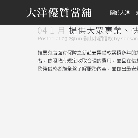
關於大洋
04 1 月
提供大眾專業、
Posted at 03:29h
in
龜山小額借款
by
seosa
推薦有店面有保障之
新莊支票借款
累積多年的
者，依照政府規定收取合理的費用，並且在借
務讓借款者能全盤了解服務內容，並做出最安