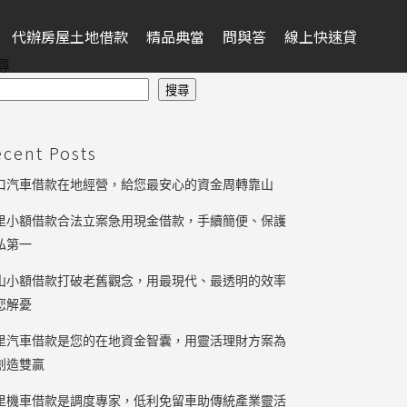
代辦房屋土地借款
精品典當
問與答
線上快速貸
尋
搜尋
ecent Posts
口汽車借款在地經營，給您最安心的資金周轉靠山
里小額借款合法立案急用現金借款，手續簡便、保護
私第一
山小額借款打破老舊觀念，用最現代、最透明的效率
您解憂
里汽車借款是您的在地資金智囊，用靈活理財方案為
創造雙贏
里機車借款是調度專家，低利免留車助傳統產業靈活