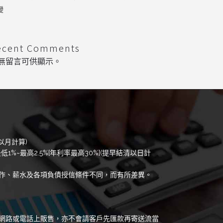
變
ecent Comments
無留言可供顯示。
以月計算)
低1%~最高2.5%[年利率最高30%](提早結清以日計
作、薪水及各項負債授信條件不同，而有所差異。
網路或電話上販售，亦不會請客戶先匯款再寄送流當