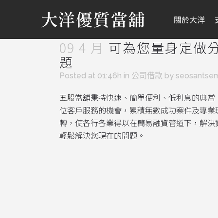
關於大洋
09 4 月
可為您量身定做分
題
Posted at 01:46h
in
公司借款
by
seosantse
五股
當舖秉持快速、簡單便利、低利息的典當
位客戶服務的機會，累積無數成功案件及專業
轉，使各行各業得以在簡易融資管道下，解決
輕鬆解決您現在的問題。