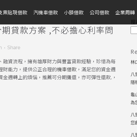
支票貼現借款
汽機車借款
小額借款
公司借款
企業周轉
搜
期貸款方案 ,不必擔心利率問
m
Share
R
、融資流程，擁有雄厚財力與豐富貸款經驗，珍惜為每
林
理財能力，提供公正合理的
機車借款
，滿足您的資金週
八
資金週轉上的煩惱，推薦可分期攤還，亦可彈性還款.，
隱
龜
為
八
您
八