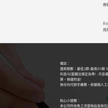
應
R
尚
備註：
還款期數：最低3期-最長60期 (
利息(以當舖法規定為準) : 月息最
算，無違約金)
無任何代辦手續費，依據個人工
貼心小提醒：
本公司所收售之流當物品皆無在