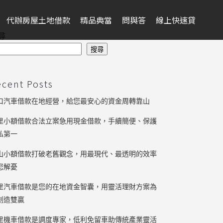
代辦房屋土地借款
精品典當
問與答
線上快速貸
尋
搜尋
ecent Posts
口汽車借款在地經營，給您最安心的資金周轉靠山
里小額借款合法立案急用現金借款，手續簡便、保護
私第一
山小額借款打破老舊觀念，用最現代、最透明的效率
您解憂
里汽車借款是您的在地資金智囊，用靈活理財方案為
創造雙贏
里機車借款是調度專家，低利免留車助傳統產業靈活