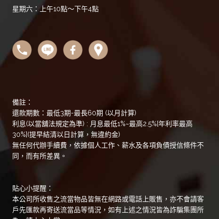
星期六：上午10點～下午4點
備註：
還款期數：最低3期-最長60期 (以月計算)
利息(以當舖法規定為準) : 月息最低1%~最高2.5%[年利率最高
30%](提早結清以日計算，無違約金)
無任何代辦手續費，依據個人工作、薪水及各項負債授信條件不
同，而有所差異。
貼心小提醒：
本公司所收售之流當物品皆無在網路或電話上販售，亦不會請客
戶先匯款再寄送流當品等情況，如有上述之情況皆為詐騙集團所