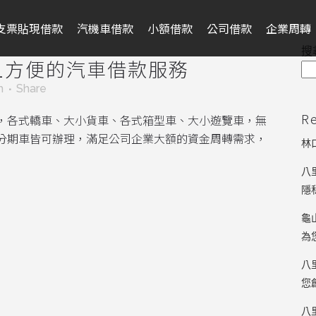
支票貼現借款
汽機車借款
小額借款
公司借款
企業周轉
搜
且方便的汽車借款服務
m
Share
R
，各式轎車、大小貨車、各式箱型車、大小遊覽車，無
分期車皆可辦理，滿足公司企業大額的資金周轉需求，
林
八
隱
龜
為
八
您
八