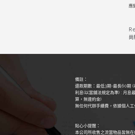
應
R
尚
備註：
還款期數：最低3期-最長60期 (
利息(以當舖法規定為準) : 月息最
算，無違約金)
無任何代辦手續費，依據個人工
貼心小提醒：
本公司所收售之流當物品皆無在