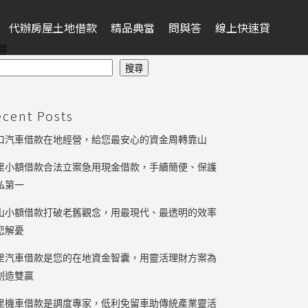
代辦房屋土地借款
精品典當
問與答
線上快速貸
尋
搜尋
ecent Posts
口汽車借款在地經營，給您最安心的資金周轉靠山
里小額借款合法立案急用現金借款，手續簡便、保護
私第一
山小額借款打破老舊觀念，用最現代、最透明的效率
您解憂
里汽車借款是您的在地資金智囊，用靈活理財方案為
創造雙贏
里機車借款是調度專家，低利免留車助傳統產業靈活