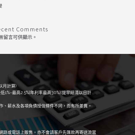
變
ecent Comments
無留言可供顯示。
以月計算)
低1%~最高2.5%[年利率最高30%](提早結清以日計
作、薪水及各項負債授信條件不同，而有所差異。
網路或電話上販售，亦不會請客戶先匯款再寄送流當