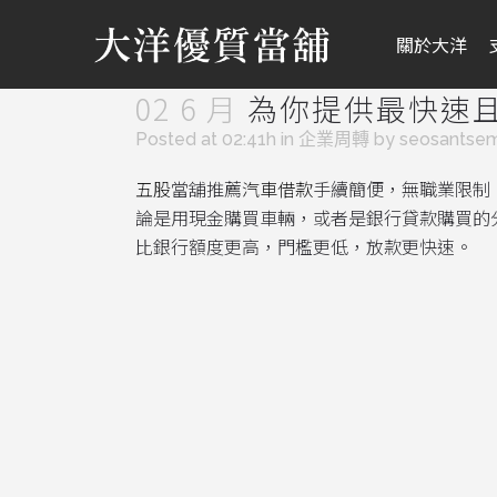
關於大洋
02 6 月
為你提供最快速
Posted at 02:41h
in
企業周轉
by
seosantse
五股
當舖推薦
汽車借款
手續簡便，無職業限制
論是用現金購買車輛，或者是銀行貸款購買的
比銀行額度更高，門檻更低，放款更快速。