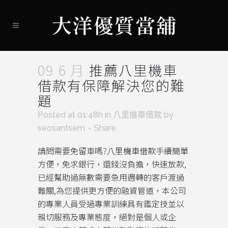
09 6 月
推薦八里機車
借款有保障解決您的難
題
Posted at 01:48h
in
八里機車借款
by
seosantsem
Share
請問需要免留車嗎?
八里機車借款
手續簡單
方便，免求銀行，還錢沒負擔，快速放款,
已經幫助過無數需要急用週轉的客戶渡過
難關,為您提供更方便的融資管道，本公司
的專業人員受過專業訓練具有鑑定技並以
親切服務及專業態度，絕對是個人或企