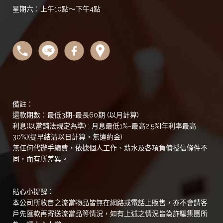
星期六：上午10點～下午4點
備註：
還款期數：最低3期-最長60期 (以月計算)
利息(以當舖法規定為準) : 月息最低1%~最高2.5%[年利率最高
30%](提早結清以日計算，無違約金)
無任何代辦手續費，依據個人工作、薪水及各項負債授信條件不
同，而有所差異。
貼心小提醒：
本公司所收售之流當物品皆無在網路或電話上販售，亦不會請客
戶先匯款再寄送流當品等情況，如有上述之情況皆為詐騙集團所