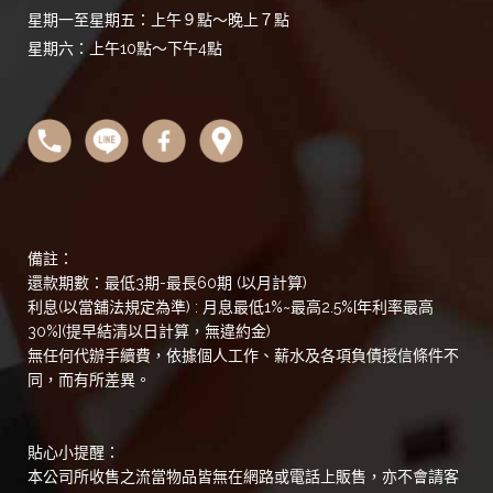
星期一至星期五：上午９點～晚上７點
星期六：上午10點～下午4點
備註：
還款期數：最低3期-最長60期 (以月計算)
利息(以當舖法規定為準) : 月息最低1%~最高2.5%[年利率最高
30%](提早結清以日計算，無違約金)
無任何代辦手續費，依據個人工作、薪水及各項負債授信條件不
同，而有所差異。
貼心小提醒：
本公司所收售之流當物品皆無在網路或電話上販售，亦不會請客