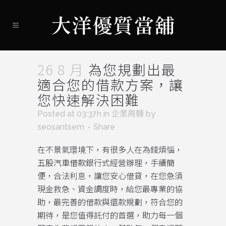
26 8 月
為您規劃出最
適合您的借款方案，讓
您快速解決困難
Posted at 03:37h
in
企業周轉
by
seosantsem
Share
在不景氣環境下，有很多人在為錢煩惱，
五股汽車借款
銀行式經營辦理，手續簡
便，合法利息，讓您安心借貸，在您急須
現金救急、資金調度時，給您最專業的協
助，最完善的借款與還款規劃，符合您的
期待，是您值得託付的首選，助力每一個