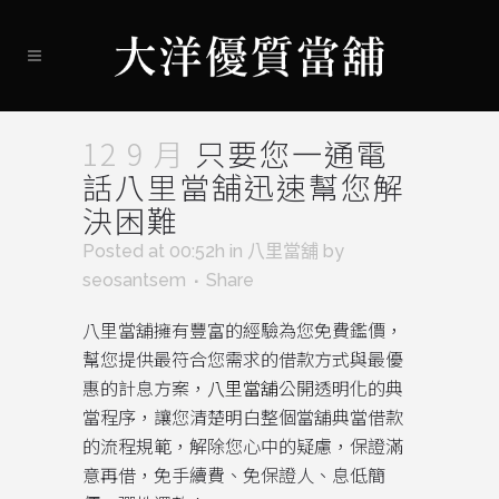
12 9 月
只要您一通電
話八里當舖迅速幫您解
決困難
Posted at 00:52h
in
八里當舖
by
seosantsem
Share
八里當舖擁有豐富的經驗為您免費鑑價，
幫您提供最符合您需求的借款方式與最優
惠的計息方案，
八里當舖
公開透明化的典
當程序，讓您清楚明白整個當舖典當借款
的流程規範，解除您心中的疑慮，保證滿
意再借，免手續費、免保證人、息低簡