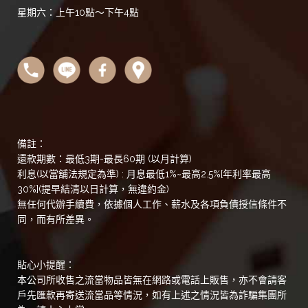
星期六：上午10點～下午4點
備註：
還款期數：最低3期-最長60期 (以月計算)
利息(以當舖法規定為準) : 月息最低1%~最高2.5%[年利率最高
30%](提早結清以日計算，無違約金)
無任何代辦手續費，依據個人工作、薪水及各項負債授信條件不
同，而有所差異。
貼心小提醒：
本公司所收售之流當物品皆無在網路或電話上販售，亦不會請客
戶先匯款再寄送流當品等情況，如有上述之情況皆為詐騙集團所