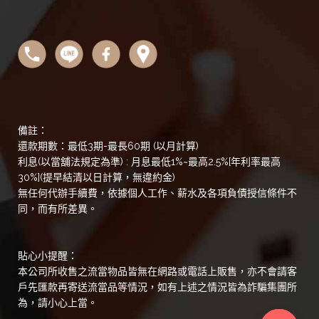
備註：
還款期數：最低3期-最長60期 (以月計算)
利息(以當舖法規定為準) : 月息最低1%~最高2.5%[年利率最高
30%](提早結清以日計算，無違約金)
無任何代辦手續費，依據個人工作、薪水及各項負債授信條件不
同，而有所差異。
貼心小提醒：
本公司所收售之流當物品皆無在網路或電話上販售，亦不會請客
戶先匯款再寄送流當品等情況，如有上述之情況皆為詐騙集團所
為，請小心上當。